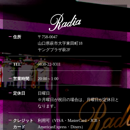
住所
〒758-0047
山口県萩市大字東田町18
ヤングプラザ萩2F
TEL
0838-22-9311
営業時間
20:00～1:00
定休日
日曜日
※月曜日が祝日の場合は、月曜日が定休日と
なります。
クレジット
利用可（VISA・MasterCard・JCB・
カード
AmericanExpress・Diners）