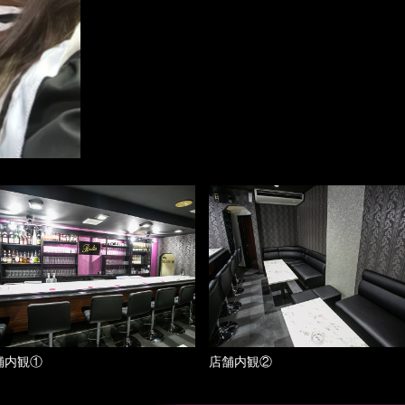
舗内観①
店舗内観②